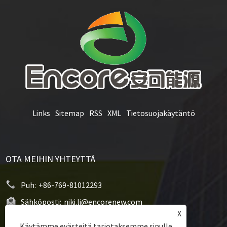
Links
Sitemap
RSS
XML
Tietosuojakäytäntö
OTA MEIHIN YHTEYTTÄ
Puh:
+86-769-81012293
Sähköposti:
niki.li@encorenew.com
X
Osoite:
12# Sanjiang Industry Road, Hengquan
Käytämme evästeitä tarjotaksemme sinulle