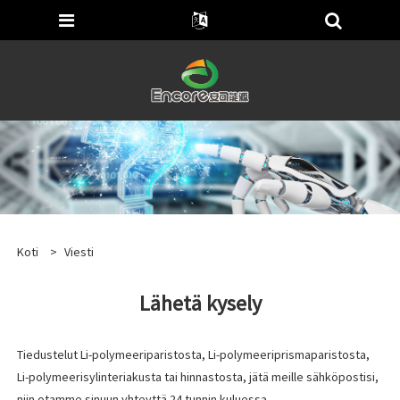
Koti
>
Viesti
Lähetä kysely
Tiedustelut Li-polymeeriparistosta, Li-polymeeriprismaparistosta,
Li-polymeerisylinteriakusta tai hinnastosta, jätä meille sähköpostisi,
niin otamme sinuun yhteyttä 24 tunnin kuluessa.