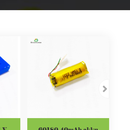
4 V
60180 40mAh akku