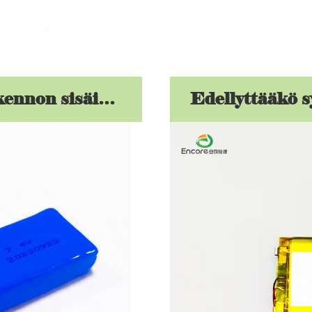
Mikä on litiumioniakun yksikennon sisäinen vastus kapasiteetin lisäksi ennen kuin se romutetaan?