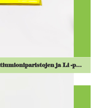
Mitä eroa on litiumioniparistojen ja Li -polymeerparistojen välillä?