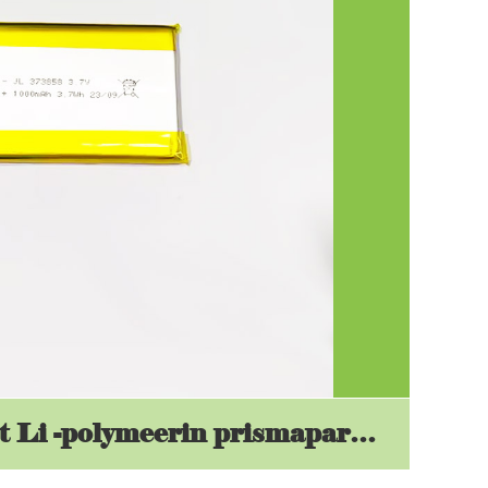
Mitkä ovat erot Li -polymeerin prismaparistojen ja lieriömäisten akkujen välillä levityskenttiä?