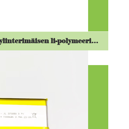
Edellyttääkö sylinterimäisen li-polymeeriakun suuritehoinen käyttö pakotettua lämmönpoistoa?