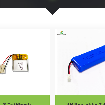
3.7v 60mah
2S lipo -akku 7,