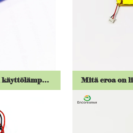
Mikä on Li -polymeerin akun käyttölämpötila -alue? Kuinka alhainen tai korkea lämpötila vaikuttaa niiden suorituskykyyn?