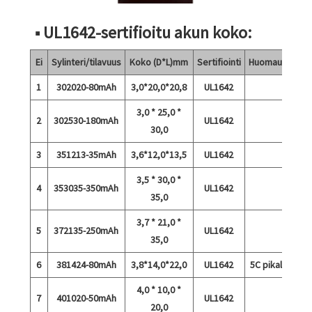
■ UL1642-sertifioitu akun koko:
Ei
Sylinteri/tilavuus
Koko (D*L)mm
Sertifiointi
Huomautuksia
1
302020-80mAh
3,0*20,0*20,8
UL1642
3,0 * 25,0 *
2
302530-180mAh
UL1642
30,0
3
351213-35mAh
3,6*12,0*13,5
UL1642
3,5 * 30,0 *
4
353035-350mAh
UL1642
35,0
3,7 * 21,0 *
5
372135-250mAh
UL1642
35,0
6
381424-80mAh
3,8*14,0*22,0
UL1642
5C pikalataus
4,0 * 10,0 *
7
401020-50mAh
UL1642
20,0