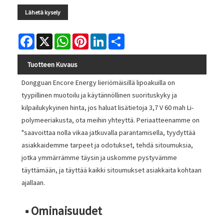
Lähetä kysely
Facebook
X
WhatsApp
Pinterest
LinkedIn
Share
Tuotteen Kuvaus
Dongguan Encore Energy lieriömäisillä lipoakuilla on
tyypillinen muotoilu ja käytännöllinen suorituskyky ja
kilpailukykyinen hinta, jos haluat lisätietoja 3,7 V 60 mah Li-
polymeeriakusta, ota meihin yhteyttä. Periaatteenamme on
"saavoittaa nolla vikaa jatkuvalla parantamisella, tyydyttää
asiakkaidemme tarpeet ja odotukset, tehdä sitoumuksia,
jotka ymmärrämme täysin ja uskomme pystyvämme
täyttämään, ja täyttää kaikki sitoumukset asiakkaita kohtaan
ajallaan.
■ Ominaisuudet