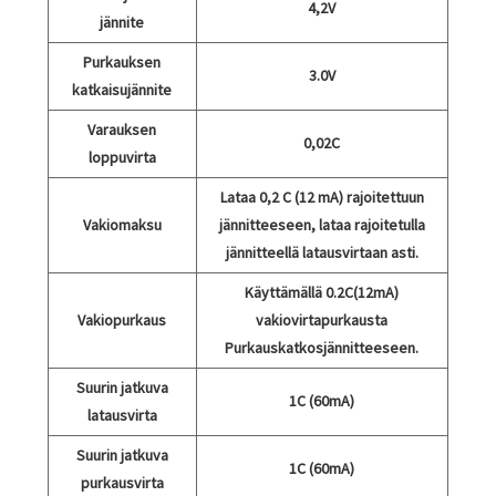
4,2V
jännite
Purkauksen
3.0V
katkaisujännite
Varauksen
0,02C
loppuvirta
Lataa 0,2 C (12 mA) rajoitettuun
Vakiomaksu
jännitteeseen, lataa rajoitetulla
jännitteellä latausvirtaan asti.
Käyttämällä 0.2C(12mA)
Vakiopurkaus
vakiovirtapurkausta
Purkauskatkosjännitteeseen.
Suurin jatkuva
1C (60mA)
latausvirta
Suurin jatkuva
1C (60mA)
purkausvirta