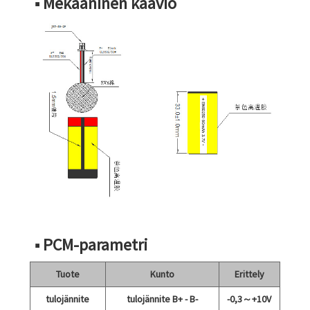
■ Mekaaninen kaavio
■ PCM-parametri
Tuote
Kunto
Erittely
tulojännite
tulojännite B+ - B-
-0,3～+10V