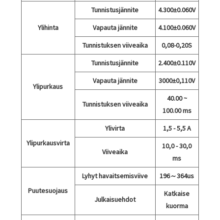
Tunnistusjännite
4.300±0.060V
Ylihinta
Vapauta jännite
4.100±0.060V
Tunnistuksen viiveaika
0,08-0,20S
Tunnistusjännite
2.400±0.110V
Vapauta jännite
3000±0,110V
Ylipurkaus
40.00 ~
Tunnistuksen viiveaika
100.00 ms
Ylivirta
1,5 - 5,5 A
Ylipurkausvirta
10,0 - 30,0
Viiveaika
ms
Lyhyt havaitsemisviive
196～364us
Puutesuojaus
Katkaise
Julkaisuehdot
kuorma