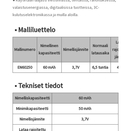
● Käytetään laajasti viestinnässä, tehtaissa, rahoituksessa,
valaistusenergiassa, digitaalisissa tuotteissa, 3C-
kulutuselektroniikassa ja muilla aloilla.
■ Malliluettelo
Lataa
Nimellinen
Normaali
Mallinumero
Nimellisjännite
rajoitettu
kapasiteetti
latausaika
jännite
EN60250
60 mAh
3,7V
6,5 tuntia
4,2V
■ Tekniset tiedot
Nimelliskapasiteetti
60 mAh
Minimikapasiteetti
50 mAh
Nimellisjännite
3,7V
Lataa rajoitettu