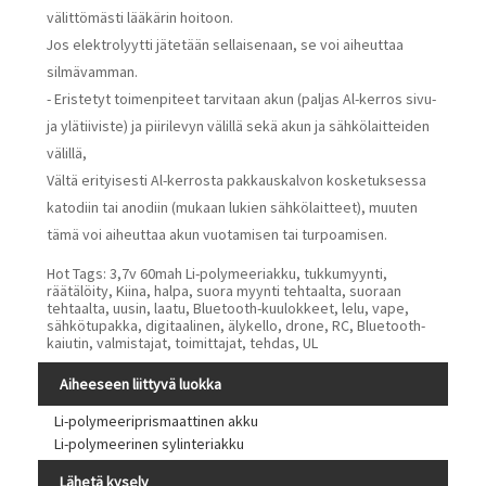
välittömästi lääkärin hoitoon.
Jos elektrolyytti jätetään sellaisenaan, se voi aiheuttaa
silmävamman.
- Eristetyt toimenpiteet tarvitaan akun (paljas Al-kerros sivu-
ja ylätiiviste) ja piirilevyn välillä sekä akun ja sähkölaitteiden
välillä,
Vältä erityisesti Al-kerrosta pakkauskalvon kosketuksessa
katodiin tai anodiin (mukaan lukien sähkölaitteet), muuten
tämä voi aiheuttaa akun vuotamisen tai turpoamisen.
Hot Tags: 3,7v 60mah Li-polymeeriakku, tukkumyynti,
räätälöity, Kiina, halpa, suora myynti tehtaalta, suoraan
tehtaalta, uusin, laatu, Bluetooth-kuulokkeet, lelu, vape,
sähkötupakka, digitaalinen, älykello, drone, RC, Bluetooth-
kaiutin, valmistajat, toimittajat, tehdas, UL
Aiheeseen liittyvä luokka
Li-polymeeriprismaattinen akku
Li-polymeerinen sylinteriakku
Lähetä kysely