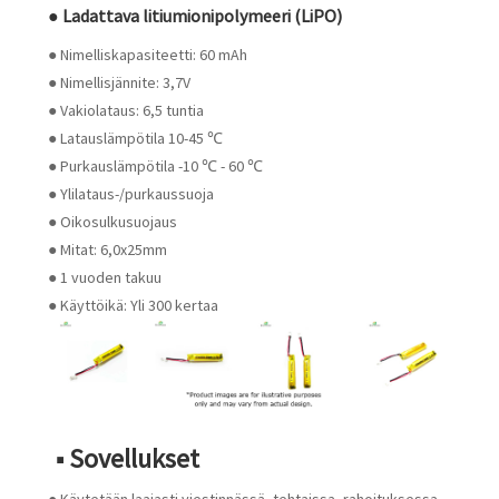
● Ladattava litiumionipolymeeri (LiPO)
● Nimelliskapasiteetti: 60 mAh
● Nimellisjännite: 3,7V
● Vakiolataus: 6,5 tuntia
● Latauslämpötila 10-45 ℃
● Purkauslämpötila -10 ℃ - 60 ℃
● Ylilataus-/purkaussuoja
● Oikosulkusuojaus
● Mitat: 6,0x25mm
● 1 vuoden takuu
● Käyttöikä: Yli 300 kertaa
■ Sovellukset