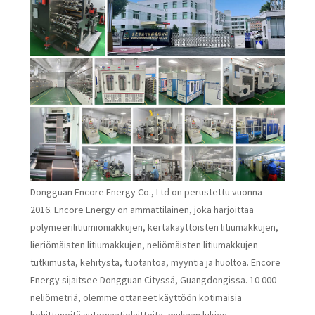
Dongguan Encore Energy Co., Ltd on perustettu vuonna
2016. Encore Energy on ammattilainen, joka harjoittaa
polymeerilitiumioniakkujen, kertakäyttöisten litiumakkujen,
lieriömäisten litiumakkujen, neliömäisten litiumakkujen
tutkimusta, kehitystä, tuotantoa, myyntiä ja huoltoa. Encore
Energy sijaitsee Dongguan Cityssä, Guangdongissa. 10 000
neliömetriä, olemme ottaneet käyttöön kotimaisia
kehittyneitä automaatiolaitteita, mukaan lukien