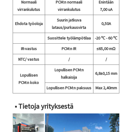
Normaali
PCM:n normaali
Enintään
virrankulutus
virrankulutus
7,00 uA
Suurin jatkuva
Ehdota työoloja
0,50A
lataus/purkausvirta
Suosittele työlämpötilaa
-20 ℃ - 60 ℃
IR-vastus
PCM:n IR
≤65,00 mΩ
NTC/ vastus
/
/
Lopullisen PCM:n
6,8±0,15 mm
Lopullisen
halkaisija
PCM:n koko
Lopullisen PCM:n paksuus
Max 2,40mm
■ Tietoja yrityksestä