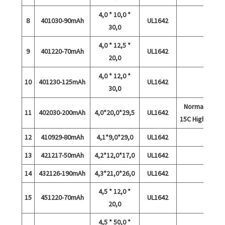
4,0 * 10,0 *
8
401030-90mAh
UL1642
30,0
4,0 * 12,5 *
9
401220-70mAh
UL1642
20,0
4,0 * 12,0 *
10
401230-125mAh
UL1642
30,0
Normaali ja
11
402030-200mAh
4,0*20,0*29,5
UL1642
15C High Rate
12
410929-80mAh
4,1*9,0*29,0
UL1642
13
421217-50mAh
4,2*12,0*17,0
UL1642
14
432126-190mAh
4,3*21,0*26,0
UL1642
4,5 * 12,0 *
15
451220-70mAh
UL1642
20,0
4,5 * 50,0 *