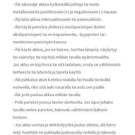
- Älä oikosulje akkua kytkemällä johtoja tai muita
metalliesineitä positiiviseen (+) ja negatiiviseen (-) napaan.
- Älä laita akkua mikroaaltouuniin tai painesäiliöön.
- Älä käytä paristoa yhdessä ensiöparistojen (kuten
alkaliparistojen) tai eri kapasiteetin, -tyyppisten tai -
merkkisten paristojen kanssa.
- Älä käytä akkua, jos se haisee, tuottaa lämpöä, värjäytyy
tai vääristyy tai näyttää millään tavalla epänormaalilta.
Jos akku on käytössä tai sitä ladataan, irrota se välittömästi
laitteesta tai laturista ja lopeta käyttö.
- Älä puhkaise akun koteloa naulalla tai muulla terävällä
esineellä, riko sitä auki vasaralla tai astu sen päälle.
- Älä yritä purkaa akkua millään tavalla.
- Pidä paristot poissa lasten ulottuvilta. Jos lapsi jollakin
tavalla nielee pariston, hakeudu välittömästi lääkärin
hoitoon.
- Jos akku vuotaa ja elektrolyyttiä joutuu silmiisi, älä hiero
niitä. huuhtele ne puhtaalla juoksevalla vedellä ja hakeudu