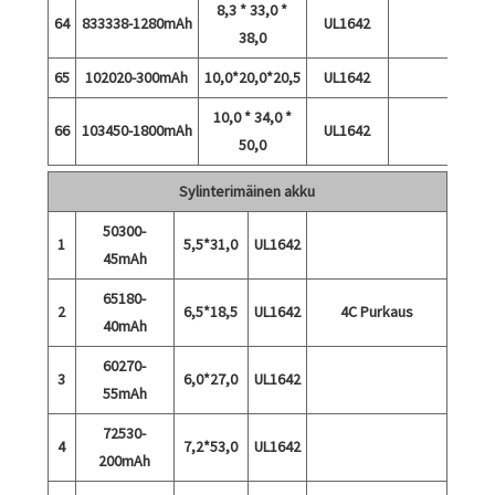
8,3 * 33,0 *
64
833338-1280mAh
UL1642
38,0
65
102020-300mAh
10,0*20,0*20,5
UL1642
10,0 * 34,0 *
66
103450-1800mAh
UL1642
50,0
Sylinterimäinen akku
50300-
1
5,5*31,0
UL1642
45mAh
65180-
2
6,5*18,5
UL1642
4C Purkaus
40mAh
60270-
3
6,0*27,0
UL1642
55mAh
72530-
4
7,2*53,0
UL1642
200mAh