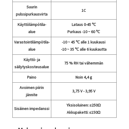
Suurin
1C
pulssipurkausvirta
Käyttölämpötila-
Lataus 0-45 ℃
alue
Purkaus -10 ~ 60 ℃
Varastointilämpötila-
-10 ~ 45 ℃ alle 1 kuukausi
alue
-10 ~ 35 ℃ alle 6 kuukautta
Käyttö- ja
75 % RH tai vähemmän
säilytyskosteusalue
Paino
Noin 4,4 g
Avoimen piirin
3,75 V - 3,95 V
jännite
Yksisoluinen: ≤250Ω
Sisäinen impedanssi
Akkupaketti: ≤150Ω