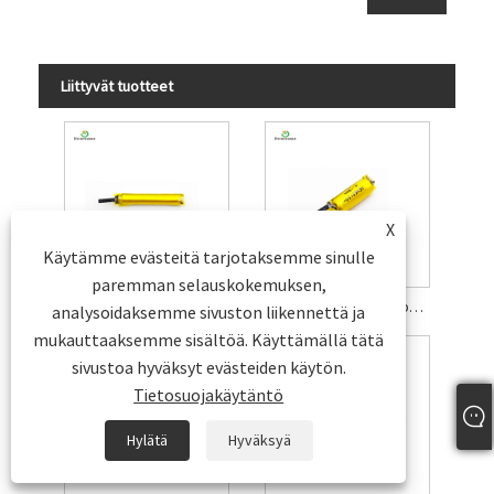
Liittyvät tuotteet
X
Käytämme evästeitä tarjotaksemme sinulle
paremman selauskokemuksen,
Bluetooth -kuulokemikrofonin litiumpolymeeri -akku
3,7 V lieriömäinen Li -polymeeri -akku
analysoidaksemme sivuston liikennettä ja
mukauttaaksemme sisältöä. Käyttämällä tätä
sivustoa hyväksyt evästeiden käytön.
Tietosuojakäytäntö
Hylätä
Hyväksyä