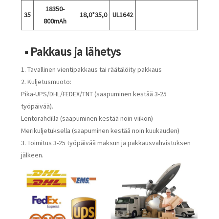
18350-
35
18,0*35,0
UL1642
800mAh
■ Pakkaus ja lähetys
1. Tavallinen vientipakkaus tai räätälöity pakkaus
2. Kuljetusmuoto:
Pika-UPS/DHL/FEDEX/TNT (saapuminen kestää 3-25
työpäivää).
Lentorahdilla (saapuminen kestää noin viikon)
Merikuljetuksella (saapuminen kestää noin kuukauden)
3. Toimitus 3-25 työpäivää maksun ja pakkausvahvistuksen
jälkeen.